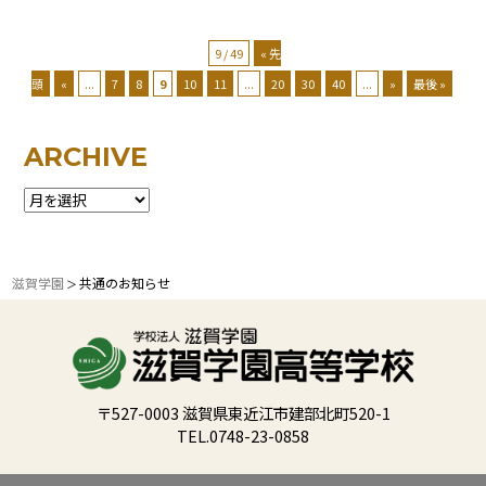
9 / 49
« 先
頭
«
...
7
8
9
10
11
...
20
30
40
...
»
最後 »
ARCHIVE
滋賀学園
共通のお知らせ
＞
〒527-0003 滋賀県東近江市建部北町520-1
TEL.0748-23-0858